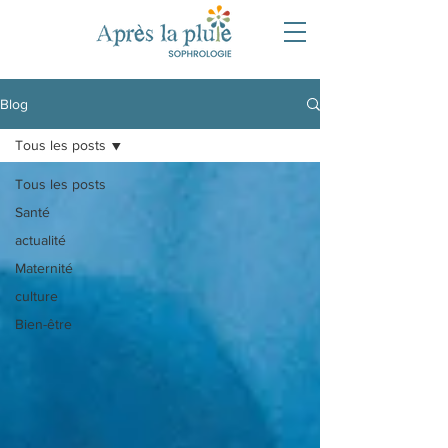
Blog
Tous les posts
Tous les posts
Santé
actualité
Maternité
culture
Bien-être