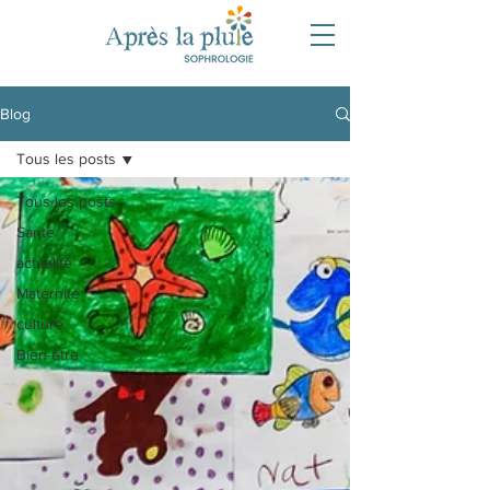
Blog
Tous les posts
Tous les posts
Santé
actualité
Maternité
culture
Bien-être