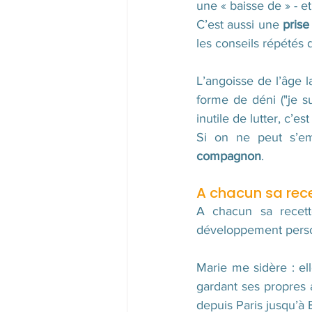
une « baisse de » - et
C’est aussi une 
prise
les conseils répétés d
L’angoisse de l’âge l
forme de déni ("je s
inutile de lutter, c’e
Si on ne peut s’em
compagnon
.  
A chacun sa rece
A chacun sa recette
développement personne
Marie me sidère : el
gardant ses propres a
depuis Paris jusqu’à