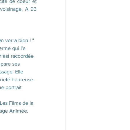
ité de coeur et 
oisinage. A 93 
 verra bien ! " 
erme qui l'a 
n'est raccordée 
épare ses 
ssage. Elle 
briété heureuse 
e portrait 
es Films de la 
mage Animée, 