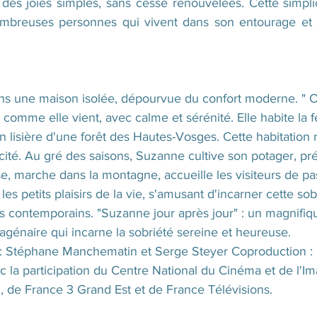
des joies simples, sans cesse renouvelées. Cette simplic
ombreuses personnes qui vivent dans son entourage et v
ns une maison isolée, dépourvue du confort moderne. " On
comme elle vient, avec calme et sérénité. Elle habite la f
n lisière d'une forêt des Hautes-Vosges. Cette habitation 
tricité. Au gré des saisons, Suzanne cultive son potager, pr
sse, marche dans la montagne, accueille les visiteurs de pa
les petits plaisirs de la vie, s'amusant d'incarner cette so
es contemporains. "Suzanne jour après jour" : un magnifiqu
génaire qui incarne la sobriété sereine et heureuse. 
 : Stéphane Manchematin et Serge Steyer Coproduction : L
c la participation du Centre National du Cinéma et de l'I
, de France 3 Grand Est et de France Télévisions.