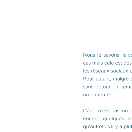
Nous le savons: la s
cas mais cela est déso
les réseaux sociaux e
Pour autant, malgré t
sans détour : le tem
un ennemi?
L’âge n’est pas un c
encore quelques an
qu'autrefois.Il y a p