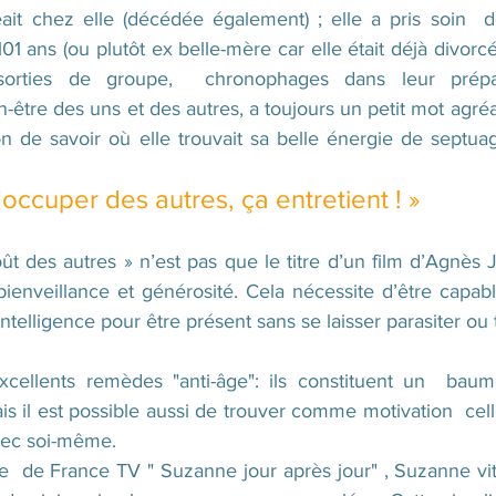
it chez elle (décédée également) ; elle a pris soin  de
01 ans (ou plutôt ex belle-mère car elle était déjà divorcée
 sorties de groupe,  chronophages dans leur prépara
-être des uns et des autres, a toujours un petit mot agré
on de savoir où elle trouvait sa belle énergie de septuag
s’occuper des autres, ça entretient ! »
ût des autres » n’est pas que le titre d’un film d’Agnès Ja
bienveillance et générosité. Cela nécessite d’être capab
elligence pour être présent sans se laisser parasiter ou t
xcellents remèdes "anti-âge": ils constituent un  baum
is il est possible aussi de trouver comme motivation  cel
vec soi-même.
  de France TV " Suzanne jour après jour" , Suzanne vit