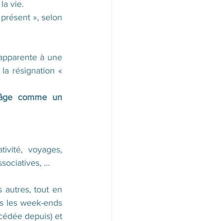
la vie. 
 présent », selon 
’apparente à une 
a résignation « 
’âge comme un 
vité, voyages, 
ociatives, ... 
autres, tout en 
us les week-ends 
édée depuis) et 