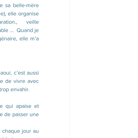
 sa belle-mère  
), elle organise 
tion.,  veille 
able …  Quand je 
énaire, elle m’a 
oui, c’est aussi 
le de vivre avec 
rop envahir. 
e qui apaise et 
le de passer une 
 chaque jour au 