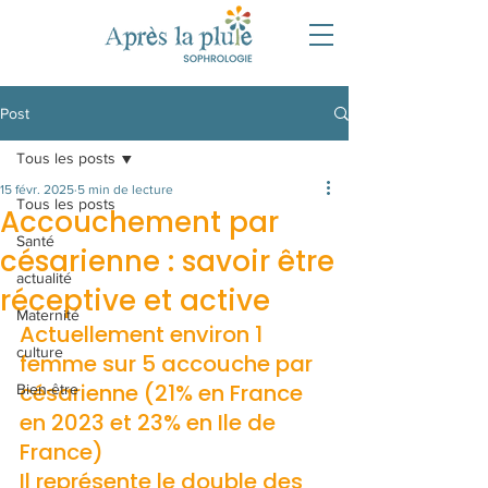
Post
Tous les posts
15 févr. 2025
5 min de lecture
Tous les posts
Accouchement par
Santé
césarienne : savoir être
actualité
réceptive et active
Maternité
Actuellement environ 1 
culture
femme sur 5 accouche par 
césarienne (21% en France 
Bien-être
en 2023 et 23% en Ile de 
France)
Il représente le double des  